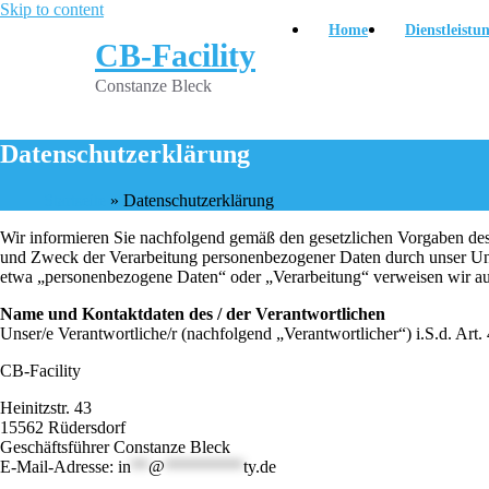
Skip to content
Home
Dienstleistu
CB-Facility
Constanze Bleck
Datenschutzerklärung
Startseite
»
Datenschutzerklärung
Wir informieren Sie nachfolgend gemäß den gesetzlichen Vorgaben d
und Zweck der Verarbeitung personenbezogener Daten durch unser Unte
etwa „personenbezogene Daten“ oder „Verarbeitung“ verweisen wir a
Name und Kontaktdaten des / der Verantwortlichen
Unser/e Verantwortliche/r (nachfolgend „Verantwortlicher“) i.S.d. Art.
CB-Facility
Heinitzstr. 43
15562 Rüdersdorf
Geschäftsführer Constanze Bleck
E-Mail-Adresse:
in
**
@
*********
ty.de