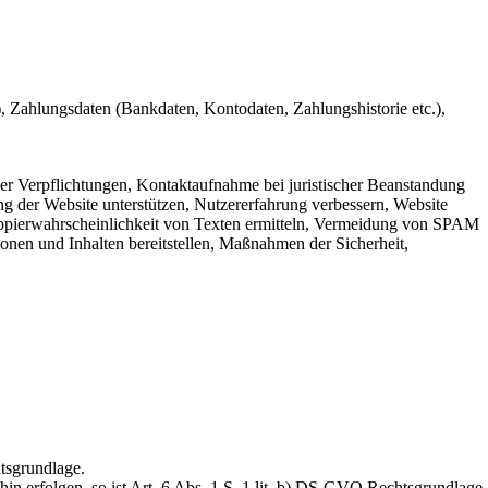
, Zahlungsdaten (Bankdaten, Kontodaten, Zahlungshistorie etc.),
her Verpflichtungen, Kontaktaufnahme bei juristischer Beanstandung
g der Website unterstützen, Nutzererfahrung verbessern, Website
n,Kopierwahrscheinlichkeit von Texten ermitteln, Vermeidung von SPAM
en und Inhalten bereitstellen, Maßnahmen der Sicherheit,
tsgrundlage.
hin erfolgen, so ist Art. 6 Abs. 1 S. 1 lit. b) DS-GVO Rechtsgrundlage.