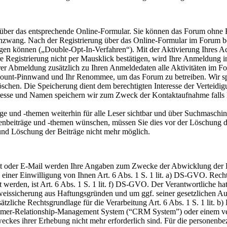
 über das entsprechende Online-Formular. Sie können das Forum ohne R
nzwang. Nach der Registrierung über das Online-Formular im Forum be
ätigen können („Double-Opt-In-Verfahren“). Mit der Aktivierung Ihres 
e Registrierung nicht per Mausklick bestätigen, wird Ihre Anmeldung i
hrer Abmeldung zusätzlich zu Ihren Anmeldedaten alle Aktivitäten im F
Account-Pinnwand und Ihr Renommee, um das Forum zu betreiben. Wir sp
chen. Die Speicherung dient dem berechtigten Interesse der Verteidig
esse und Namen speichern wir zum Zweck der Kontaktaufnahme falls Drit
ge und -themen weiterhin für alle Leser sichtbar und über Suchmaschi
enbeiträge und -themen wünschen, müssen Sie dies vor der Löschung d
und Löschung der Beiträge nicht mehr möglich.
st oder E-Mail werden Ihre Angaben zum Zwecke der Abwicklung der K
n einer Einwilligung von Ihnen Art. 6 Abs. 1 S. 1 lit. a) DS-GVO. Rech
 werden, ist Art. 6 Abs. 1 S. 1 lit. f) DS-GVO. Der Verantwortliche ha
eissicherung aus Haftungsgründen und um ggf. seiner gesetzlichen A
usätzliche Rechtsgrundlage für die Verarbeitung Art. 6 Abs. 1 S. 1 lit.
omer-Relationship-Management System (“CRM System”) oder einem ver
Zweckes ihrer Erhebung nicht mehr erforderlich sind. Für die persone