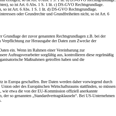
chten), so ist Art. 6 Abs. 1 S. 1 lit. c) DS-GVO Rechtsgrundlage.
n, so ist Art. 6 Abs. 1 S. 1 lit. d) DS-GVO Rechtsgrundlage.
Interessen oder Grundrechte und Grundfreiheiten nicht, so ist Art. 6
 der Grundlage der zuvor genannten Rechtsgrundlagen z.B. bei der
en Verpflichtung zur Herausgabe der Daten zum Zwecke der
r Daten ein. Wenn im Rahmen einer Vereinbarung zur
e Auftragsverarbeiter sorgfältig aus, kontrollieren diese regelmäßig
organisatorische Maßnahmen getroffen haben und die
z in Europa geschaffen. Ihre Daten werden daher vorwiegend durch
 Union oder des Europäischen Wirtschaftsraums stattfinden, so müssen
n, wie etwa die von der EU-Kommission offiziell anerkannte
ngen, der so genannten „Standardvertragsklauseln“. Bei US-Unternehmen
.