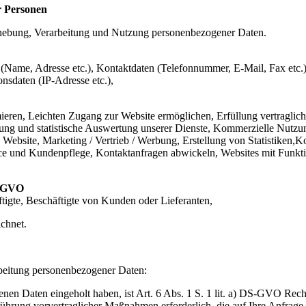
r Personen
hebung, Verarbeitung und Nutzung personenbezogener Daten.
 (Name, Adresse etc.), Kontaktdaten (Telefonnummer, E-Mail, Fax etc.)
nsdaten (IP-Adresse etc.),
ieren, Leichten Zugang zur Website ermöglichen, Erfüllung vertraglic
rung und statistische Auswertung unserer Dienste, Kommerzielle Nutzun
nd Website, Marketing / Vertrieb / Werbung, Erstellung von Statistike
 und Kundenpflege, Kontaktanfragen abwickeln, Websites mit Funktion
S-GVO
tigte, Beschäftigte von Kunden oder Lieferanten,
chnet.
rbeitung personenbezogener Daten:
nen Daten eingeholt haben, ist Art. 6 Abs. 1 S. 1 lit. a) DS-GVO Rech
führung vorvertraglicher Maßnahmen erforderlich, die auf Ihre Anfrage 