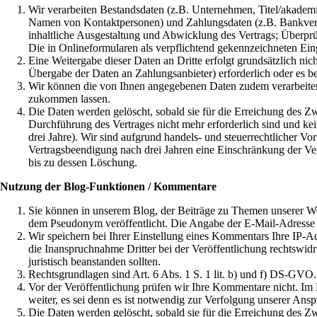
Wir verarbeiten Bestandsdaten (z.B. Unternehmen, Titel/akade
Namen von Kontaktpersonen) und Zahlungsdaten (z.B. Bankverbin
inhaltliche Ausgestaltung und Abwicklung des Vertrags; Überprü
Die in Onlineformularen als verpflichtend gekennzeichneten Eing
Eine Weitergabe dieser Daten an Dritte erfolgt grundsätzlich ni
Übergabe der Daten an Zahlungsanbieter) erforderlich oder es bes
Wir können die von Ihnen angegebenen Daten zudem verarbeiten,
zukommen lassen.
Die Daten werden gelöscht, sobald sie für die Erreichung des Zwe
Durchführung des Vertrages nicht mehr erforderlich sind und ke
drei Jahre). Wir sind aufgrund handels- und steuerrechtlicher Vo
Vertragsbeendigung nach drei Jahren eine Einschränkung der Ver
bis zu dessen Löschung.
Nutzung der Blog-Funktionen / Kommentare
Sie können in unserem Blog, der Beiträge zu Themen unserer We
dem Pseudonym veröffentlicht. Die Angabe der E-Mail-Adresse ist 
Wir speichern bei Ihrer Einstellung eines Kommentars Ihre IP-A
die Inanspruchnahme Dritter bei der Veröffentlichung rechtswid
juristisch beanstanden sollten.
Rechtsgrundlagen sind Art. 6 Abs. 1 S. 1 lit. b) und f) DS-GVO.
Vor der Veröffentlichung prüfen wir Ihre Kommentare nicht. Im 
weiter, es sei denn es ist notwendig zur Verfolgung unserer Ansp
Die Daten werden gelöscht, sobald sie für die Erreichung des Z