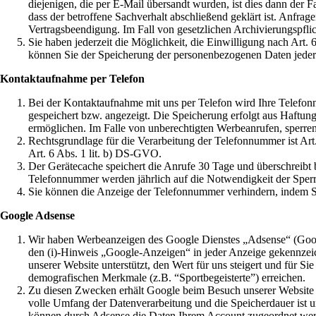
diejenigen, die per E-Mail übersandt wurden, ist dies dann der 
dass der betroffene Sachverhalt abschließend geklärt ist. Anfra
Vertragsbeendigung. Im Fall von gesetzlichen Archivierungspflic
Sie haben jederzeit die Möglichkeit, die Einwilligung nach Art
können Sie der Speicherung der personenbezogenen Daten jeder
Kontaktaufnahme per Telefon
Bei der Kontaktaufnahme mit uns per Telefon wird Ihre Telefo
gespeichert bzw. angezeigt. Die Speicherung erfolgt aus Haftu
ermöglichen. Im Falle von unberechtigten Werbeanrufen, sperr
Rechtsgrundlage für die Verarbeitung der Telefonnummer ist Art. 
Art. 6 Abs. 1 lit. b) DS-GVO.
Der Gerätecache speichert die Anrufe 30 Tage und überschreibt b
Telefonnummer werden jährlich auf die Notwendigkeit der Sperr
Sie können die Anzeige der Telefonnummer verhindern, indem S
Google Adsense
Wir haben Werbeanzeigen des Google Dienstes „Adsense“ (Googl
den (i)-Hinweis „Google-Anzeigen“ in jeder Anzeige gekennzeich
unserer Website unterstützt, den Wert für uns steigert und für S
demografischen Merkmale (z.B. “Sportbegeisterte”) erreichen.
Zu diesen Zwecken erhält Google beim Besuch unserer Website 
volle Umfang der Datenverarbeitung und die Speicherdauer ist 
können durch Adsense die Daten Ihrem Account zugeordnet werd