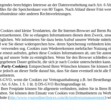
egendes berechtigtes Interesse an der Datenverarbeitung nach Art. 6 Ab
iles für die Speicherdauer von 80 Tagen. Nach Ablauf dieser Frist werd
frastruktur oder anderen Rechtsverletzungen.
ookies sind kleine Textdateien, die Ihr Internet-Browser auf Ihrem Re
erzuerkennen. Die so erlangten Informationen dienen dem Zweck, unse
öglichen. Wir informieren Sie dazu beim Aufruf unserer Website mittel
e Sie dieser widersprechen bzw. deren Speicherung verhindern können
 verwenden sog. Cookies zum Wiedererkennen mehrfacher Nutzung eine
ite erneut aufrufen, geben diese Cookies Informationen ab, um Sie aut
g auf unsere Seite zu ermöglichen. Wenn Sie den Browser schließen od
gegebenen Dauer gelöscht, die sich je nach Cookie unterscheiden kann.
d-Party-Cookies):
Entsprechend Ihren Wünschen können Sie können Ih
 jedoch an dieser Stelle darauf hin, dass Sie dann eventuell nicht all
anbietern.
) DS-GVO, wenn die Cookies zur Vertragsanbahnung z.B. bei Bestellunge
e Art. 6 Abs. 1 S. 1 lit. f) DS-GVO Rechtsgrundlage ist.
hrer Festplatte können Sie allgemein verhindern, indem Sie in Ihren 
aben. Sie können dem Einsatz von Cookies von Drittanbietern zu Werb
site (
http://www.youronlinechoices.com/de/praferenzmanagement/
) w