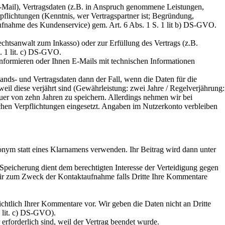
-Mail), Vertragsdaten (z.B. in Anspruch genommene Leistungen,
flichtungen (Kenntnis, wer Vertragspartner ist; Begründung,
aufnahme des Kundenservice) gem. Art. 6 Abs. 1 S. 1 lit b) DS-GVO.
echtsanwalt zum Inkasso) oder zur Erfüllung des Vertrags (z.B.
S. 1 lit. c) DS-GVO.
nformieren oder Ihnen E-Mails mit technischen Informationen
tands- und Vertragsdaten dann der Fall, wenn die Daten für die
il diese verjährt sind (Gewährleistung: zwei Jahre / Regelverjährung:
Dauer von zehn Jahren zu speichern. Allerdings nehmen wir bei
ichen Verpflichtungen eingesetzt. Angaben im Nutzerkonto verbleiben
nym statt eines Klarnamens verwenden. Ihr Beitrag wird dann unter
Speicherung dient dem berechtigten Interesse der Verteidigung gegen
 wir zum Zweck der Kontaktaufnahme falls Dritte Ihre Kommentare
chtlich Ihrer Kommentare vor. Wir geben die Daten nicht an Dritte
. lit. c) DS-GVO).
rforderlich sind, weil der Vertrag beendet wurde.