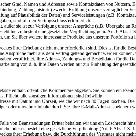
mischer Grad, Namen und Adressen sowie Kontaktdaten von Nutzern, E
dung, Zahlungshistorie) zwecks Erfüllung unserer vertraglichen Verp
fung auf Plausibilität der Daten) und Serviceleistungen (z.B. Kontakt
aben, sind für den Vertragsschluss erforderlich.
cht, außer sie ist zur Verfolgung unserer Ansprüche (z.B. Übergabe an R
teht hierzu besteht eine gesetzliche Verpflichtung gem. Art. 6 Abs. 1 
 um Sie über weitere interessante Produkte aus unserem Portfolio zu i
ckes ihrer Erhebung nicht mehr erforderlich sind. Dies ist für die Bes
ine Ansprüche mehr aus dem Vertrag geltend gemacht werden können, we
rgaben verpflichtet, Ihre Adress-, Zahlungs- und Bestelldaten für die 
arbeitung vor, d. h. Ihre Daten werden nur zur Einhaltung der gesetzl
bsite enthält, öffentliche Kommentare abgeben. Sie können ein Pseudo
Pflicht, alle sonstigen Informationen sind freiwillig.
dresse mit Datum und Uhrzeit, welche wir nach 80 Tagen löschen. Die 
riger oder unwahrer Inhalte durch Sie. Ihre E-Mail-Adresse speichern
Falle von Beanstandungen Dritter behalten wir uns ein Löschrecht hinsi
rüche oder es besteht eine gesetzliche Verpflichtung (Art. 6 Abs. 1 S. 1
weckes ihrer Erhebung bzw. die Durchführung des Vertrages nicht mehr e