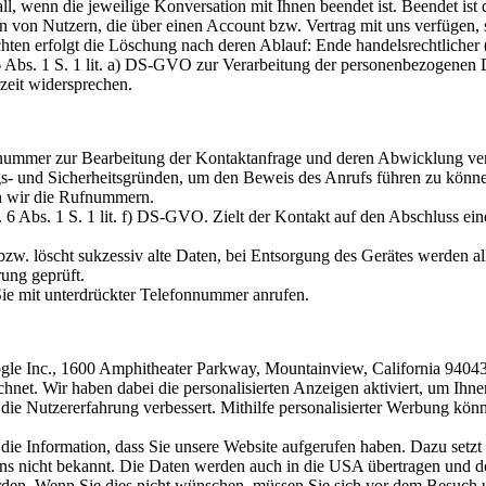
Fall, wenn die jeweilige Konversation mit Ihnen beendet ist. Beendet i
gen von Nutzern, die über einen Account bzw. Vertrag mit uns verfügen
hten erfolgt die Löschung nach deren Ablauf: Ende handelsrechtlicher (
. 6 Abs. 1 S. 1 lit. a) DS-GVO zur Verarbeitung der personenbezogenen
zeit widersprechen.
nnummer zur Bearbeitung der Kontaktanfrage und deren Abwicklung ver
ngs- und Sicherheitsgründen, um den Beweis des Anrufs führen zu könn
en wir die Rufnummern.
6 Abs. 1 S. 1 lit. f) DS-GVO. Zielt der Kontakt auf den Abschluss eine
zw. löscht sukzessiv alte Daten, bei Entsorgung des Gerätes werden all
ung geprüft.
ie mit unterdrückter Telefonnummer anrufen.
e Inc., 1600 Amphitheater Parkway, Mountainview, California 94043, 
net. Wir haben dabei die personalisierten Anzeigen aktiviert, um Ihn
ie die Nutzererfahrung verbessert. Mithilfe personalisierter Werbung k
die Information, dass Sie unsere Website aufgerufen haben. Dazu set
uns nicht bekannt. Die Daten werden auch in die USA übertragen und do
en. Wenn Sie dies nicht wünschen, müssen Sie sich vor dem Besuch u