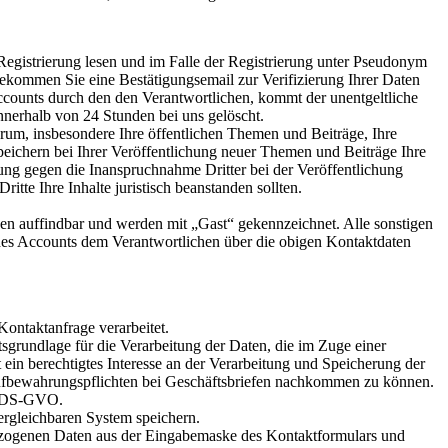
egistrierung lesen und im Falle der Registrierung unter Pseudonym
kommen Sie eine Bestätigungsemail zur Verifizierung Ihrer Daten
Accounts durch den den Verantwortlichen, kommt der unentgeltliche
nnerhalb von 24 Stunden bei uns gelöscht.
orum, insbesondere Ihre öffentlichen Themen und Beiträge, Ihre
eichern bei Ihrer Veröffentlichung neuer Themen und Beiträge Ihre
ung gegen die Inanspruchnahme Dritter bei der Veröffentlichung
te Ihre Inhalte juristisch beanstanden sollten.
nen auffindbar und werden mit „Gast“ gekennzeichnet. Alle sonstigen
es Accounts dem Verantwortlichen über die obigen Kontaktdaten
ontaktanfrage verarbeitet.
tsgrundlage für die Verarbeitung der Daten, die im Zuge einer
t ein berechtigtes Interesse an der Verarbeitung und Speicherung der
ufbewahrungspflichten bei Geschäftsbriefen nachkommen zu können.
 b) DS-GVO.
gleichbaren System speichern.
nbezogenen Daten aus der Eingabemaske des Kontaktformulars und