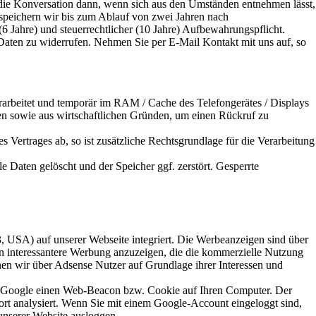
st die Konversation dann, wenn sich aus den Umständen entnehmen lässt,
, speichern wir bis zum Ablauf von zwei Jahren nach
6 Jahre) und steuerrechtlicher (10 Jahre) Aufbewahrungspflicht.
 Daten zu widerrufen. Nehmen Sie per E-Mail Kontakt mit uns auf, so
arbeitet und temporär im RAM / Cache des Telefongerätes / Displays
en sowie aus wirtschaftlichen Gründen, um einen Rückruf zu
s Vertrages ab, so ist zusätzliche Rechtsgrundlage für die Verarbeitung
e Daten gelöscht und der Speicher ggf. zerstört. Gesperrte
USA) auf unserer Webseite integriert. Die Werbeanzeigen sind über
en interessantere Werbung anzuzeigen, die die kommerzielle Nutzung
önnen wir über Adsense Nutzer auf Grundlage ihrer Interessen und
zt Google einen Web-Beacon bzw. Cookie auf Ihren Computer. Der
rt analysiert. Wenn Sie mit einem Google-Account eingeloggt sind,
nserer Website ausloggen.