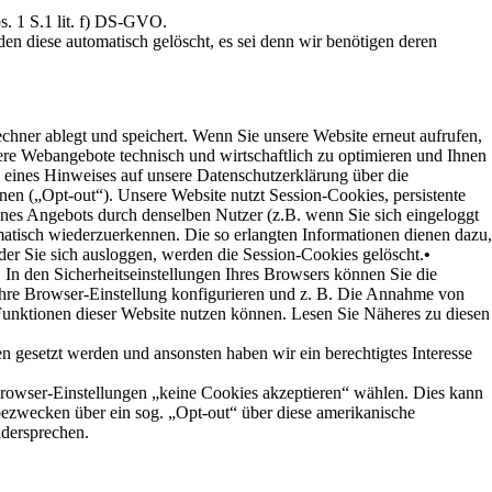
s. 1 S.1 lit. f) DS-GVO.
en diese automatisch gelöscht, es sei denn wir benötigen deren
chner ablegt und speichert. Wenn Sie unsere Website erneut aufrufen,
re Webangebote technisch und wirtschaftlich zu optimieren und Ihnen
s eines Hinweises auf unsere Datenschutzerklärung über die
 („Opt-out“). Unsere Website nutzt Session-Cookies, persistente
s Angebots durch denselben Nutzer (z.B. wenn Sie sich eingeloggt
omatisch wiederzuerkennen. Die so erlangten Informationen dienen dazu,
er Sie sich ausloggen, werden die Session-Cookies gelöscht.
•
 In den Sicherheitseinstellungen Ihres Browsers können Sie die
re Browser-Einstellung konfigurieren und z. B. Die Annahme von
e Funktionen dieser Website nutzen können. Lesen Sie Näheres zu diesen
n gesetzt werden und ansonsten haben wir ein berechtigtes Interesse
Browser-Einstellungen „keine Cookies akzeptieren“ wählen. Dies kann
ezwecken über ein sog. „Opt-out“ über diese amerikanische
idersprechen.