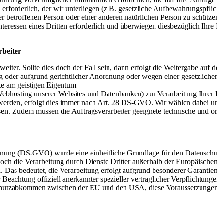
g erforderlich, der wir unterliegen (z.B. gesetzliche Aufbewahrungspfli
der betroffenen Person oder einer anderen natürlichen Person zu schütze
nteressen eines Dritten erforderlich und überwiegen diesbezüglich Ihre 
rbeiter
eiter. Sollte dies doch der Fall sein, dann erfolgt die Weitergabe auf
g oder aufgrund gerichtlicher Anordnung oder wegen einer gesetzlich
te am geistigen Eigentum.
m Webhosting unserer Websites und Datenbanken) zur Verarbeitung Ihre
erden, erfolgt dies immer nach Art. 28 DS-GVO. Wir wählen dabei unser
ssen. Zudem müssen die Auftragsverarbeiter geeignete technische und 
nung (DS-GVO) wurde eine einheitliche Grundlage für den Datenschut
ch die Verarbeitung durch Dienste Dritter außerhalb der Europäischen
. Das bedeutet, die Verarbeitung erfolgt aufgrund besonderer Garantie
 Beachtung offiziell anerkannter spezieller vertraglicher Verpflichtu
nschutzabkommen zwischen der EU und den USA, diese Voraussetzungen